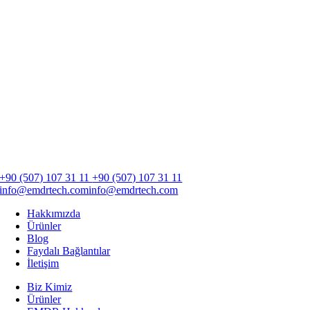
+90 (507) 107 31 11
+90 (507) 107 31 11
info@emdrtech.com
info@emdrtech.com
Hakkımızda
Ürünler
Blog
Faydalı Bağlantılar
İletişim
Biz Kimiz
Ürünler