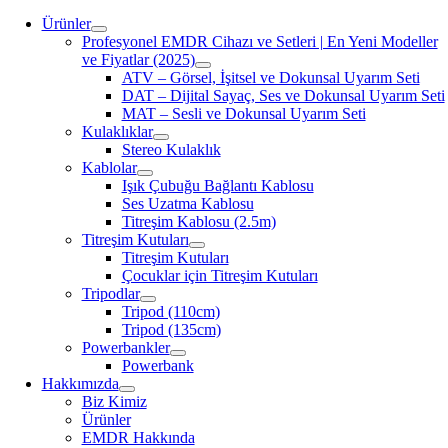
Ürünler
Profesyonel EMDR Cihazı ve Setleri | En Yeni Modeller
ve Fiyatlar (2025)
ATV – Görsel, İşitsel ve Dokunsal Uyarım Seti
DAT – Dijital Sayaç, Ses ve Dokunsal Uyarım Seti
MAT – Sesli ve Dokunsal Uyarım Seti
Kulaklıklar
Stereo Kulaklık
Kablolar
Işık Çubuğu Bağlantı Kablosu
Ses Uzatma Kablosu
Titreşim Kablosu (2.5m)
Titreşim Kutuları
Titreşim Kutuları
Çocuklar için Titreşim Kutuları
Tripodlar
Tripod (110cm)
Tripod (135cm)
Powerbankler
Powerbank
Hakkımızda
Biz Kimiz
Ürünler
EMDR Hakkında