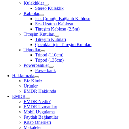
Kulaklıklar
Stereo Kulaklık
Kablolar
Işık Çubuğu Bağlantı Kablosu
Ses Uzatma Kablosu
Titreşim Kablosu (2.5m)
Titreşim Kutuları
Titreşim Kutuları
Çocuklar için Titreşim Kutuları
Tripodlar
Tripod (110cm)
Tripod (135cm)
Powerbankler
Powerbank
Hakkımızda
Biz Kimiz
Ürünler
EMDR Hakkında
EMDR
EMDR Nedir?
EMDR Uzmanları
Mobil Uygulama
Faydalı Bağlantılar
Kitap Önerileri
Makaleler