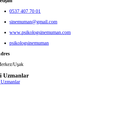
letişim
0537 407 70 01
sinemuman@gmail.com
www.psikologsinemuman.com
psikologsinemuman
dres
erkez/Uşak
ili Uzmanlar
Uzmanlar