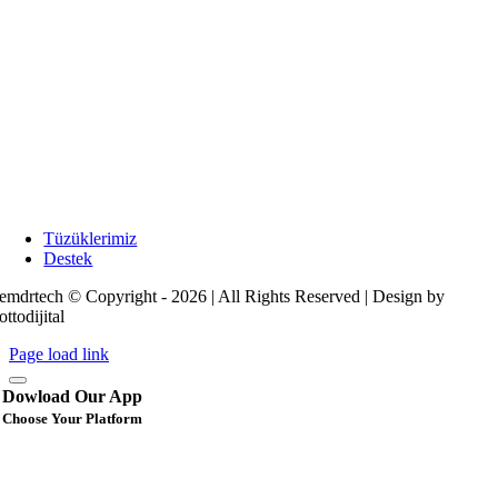
Tüzüklerimiz
Destek
emdrtech © Copyright - 2026 | All Rights Reserved | Design by
ottodijital
Page load link
Dowload Our App
Choose Your Platform