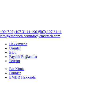
+90 (507) 107 31 11
+90 (507) 107 31 11
info@emdrtech.com
info@emdrtech.com
Hakkımızda
Ürünler
Blog
Faydalı Bağlantılar
İletişim
Biz Kimiz
Ürünler
EMDR Hakkında