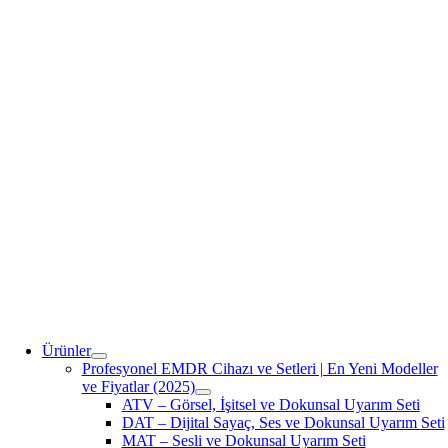
Ürünler
Profesyonel EMDR Cihazı ve Setleri | En Yeni Modeller
ve Fiyatlar (2025)
ATV – Görsel, İşitsel ve Dokunsal Uyarım Seti
DAT – Dijital Sayaç, Ses ve Dokunsal Uyarım Seti
MAT – Sesli ve Dokunsal Uyarım Seti