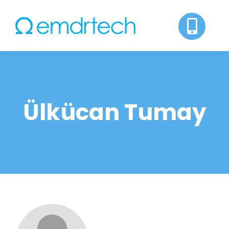
Skip
to
content
Ülkücan Tumay