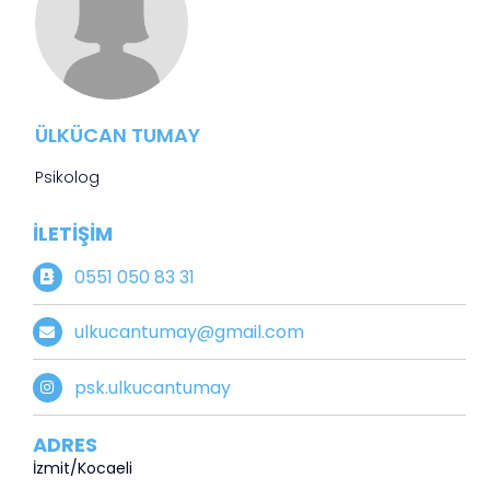
ÜLKÜCAN TUMAY
Psikolog
İLETIŞIM
0551 050 83 31
ulkucantumay@gmail.com
psk.ulkucantumay
ADRES
İzmit/Kocaeli