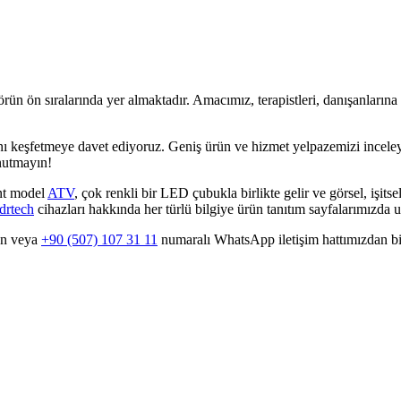
ün ön sıralarında yer almaktadır. Amacımız, terapistleri, danışanlarına s
ını keşfetmeye davet ediyoruz. Geniş ürün ve hizmet yelpazemizi inceleye
unutmayın!
ent model
ATV
, çok renkli bir LED çubukla birlikte gelir ve görsel, işits
drtech
cihazları hakkında her türlü bilgiye ürün tanıtım sayfalarımızda ul
en veya
+90 (507) 107 31 11
numaralı WhatsApp iletişim hattımızdan bizi