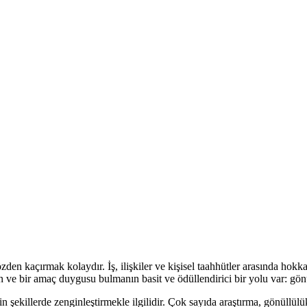
n kaçırmak kolaydır. İş, ilişkiler ve kişisel taahhütler arasında hok
 ve bir amaç duygusu bulmanın basit ve ödüllendirici bir yolu var: gön
n şekillerde zenginleştirmekle ilgilidir. Çok sayıda araştırma, gönüllül