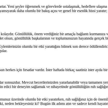
 artar. Yeni şeyler öğrenmek ve görevlerde ustalaşmak, hedeflere ulaşma 
nsıyarak daha olumlu bir bakış açısı ve genel bir esenlik hissi yaratır
aydır. Gönüllülük, önem verdiğiniz bir amaçla bağlantı kurmanıza v
alet olsun, gönüllülük başkalarının ve toplumunuzun hayatında gerçek bi
mlerinizin olumlu bir etki yarattığını bilmek son derece ödüllendirici
ular.
un herkes için fırsatlar vardır. İster haftada birkaç saatiniz ister ayda b
lar sonsuzdur. Mevcut becerilerinizden yararlanabilir veya tamamen yeni 
tmin edici bir deneyim sağlamak ve nihayetinde gönüllülüğün ruh sağlığın
unuz üzerinde olumlu bir etki yaratırken, ruh sağlığınız için de önemli
, neden bekleyesiniz ki? Bugün ilk adımı atın ve sadece kendi hayatınız