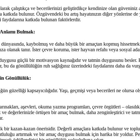
arak çalıştıkça ve becerilerinizi geliştirdikçe kendinize olan güveniniz
katkıda bulunur. Özgüvendeki bu artış hayatınızın diğer yönlerine de ya
 faydalarına katkıda bulunan faktörlerdir.
 Anlamı Bulmak:
ünyasında, kaybolmuş ve daha büyük bir amaçtan kopmuş hissetmek kol
za olanak tanır. İster çevre koruma, ister hayvan refahı veya sosyal ad
uygusu güçlü bir motivasyon kaynağıdır ve tatmin duygusunu besler. Eyle
r, bu da gönüllülüğün ruh sağlığınız üzerindeki faydalarını daha da vurg
çin Gönüllülük:
ün güzelliği kapsayıcılığıdır. Yaşı, geçmişi veya becerileri ne olursa ols
ınakları, aşevleri, okuma yazma programları, çevre örgütleri – olasılık
z ve değerlerinizle örtüşen bir amaç bulmak, daha zenginleştirici ve ta
r.
k bir kazan-kazan önerisidir. Değerli amaçlara katkıda bulunur ve toplum
tluluğu artırmak ve bir amaç duygusu bulmak için harika bir yoldur. Peki
irecek ödüllendirici bir gönüllülük yolculuğuna çıkın.