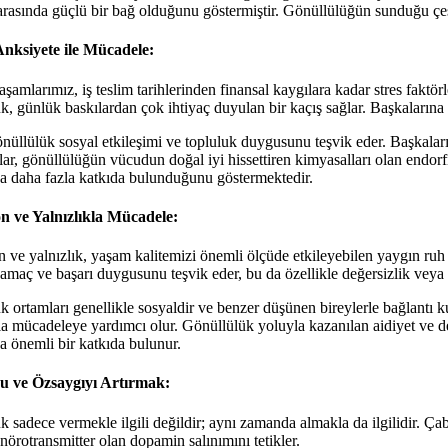
arasında güçlü bir bağ olduğunu göstermiştir. Gönüllülüğün sunduğu çeşit
Anksiyete ile Mücadele:
amlarımız, iş teslim tarihlerinden finansal kaygılara kadar stres faktör
k, günlük baskılardan çok ihtiyaç duyulan bir kaçış sağlar. Başkalarına
nüllülük sosyal etkileşimi ve topluluk duygusunu teşvik eder. Başkaları
ar, gönüllülüğün vücudun doğal iyi hissettiren kimyasalları olan endorfi
na daha fazla katkıda bulunduğunu göstermektedir.
n ve Yalnızlıkla Mücadele:
 ve yalnızlık, yaşam kalitemizi önemli ölçüde etkileyebilen yaygın ruh 
 amaç ve başarı duygusunu teşvik eder, bu da özellikle değersizlik veya 
 ortamları genellikle sosyaldir ve benzer düşünen bireylerle bağlantı kur
la mücadeleye yardımcı olur. Gönüllülük yoluyla kazanılan aidiyet ve d
a önemli bir katkıda bulunur.
u ve Özsaygıyı Artırmak:
 sadece vermekle ilgili değildir; aynı zamanda almakla da ilgilidir. Ça
ir nörotransmitter olan dopamin salınımını tetikler.