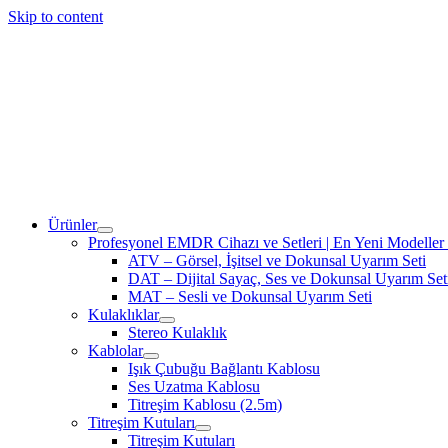
Skip to content
Ürünler
Profesyonel EMDR Cihazı ve Setleri | En Yeni Modeller 
ATV – Görsel, İşitsel ve Dokunsal Uyarım Seti
DAT – Dijital Sayaç, Ses ve Dokunsal Uyarım Set
MAT – Sesli ve Dokunsal Uyarım Seti
Kulaklıklar
Stereo Kulaklık
Kablolar
Işık Çubuğu Bağlantı Kablosu
Ses Uzatma Kablosu
Titreşim Kablosu (2.5m)
Titreşim Kutuları
Titreşim Kutuları