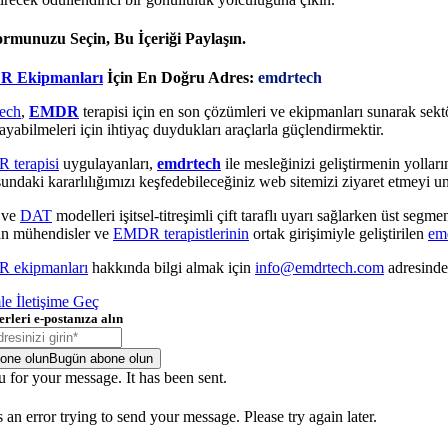
ormunuzu Seçin, Bu İçeriği Paylaşın.
 Ekipmanları
İçin En Doğru Adres:
emdrtech
ech
,
EMDR
terapisi için en son çözümleri ve ekipmanları sunarak sektör
ayabilmeleri için ihtiyaç duydukları araçlarla güçlendirmektir.
terapisi
uygulayanları,
emdrtech
ile mesleğinizi geliştirmenin yollar
undaki kararlılığımızı keşfedebileceğiniz web sitemizi ziyaret etmeyi 
ve
DAT
modelleri işitsel-titreşimli çift taraflı uyarı sağlarken üst segm
n mühendisler ve
EMDR terapistlerinin
ortak girişimiyle geliştirilen
em
 ekipmanları
hakkında bilgi almak için
info@emdrtech.com
adresind
le İletişime Geç
rleri e-postanıza alın
one olun
Bugün abone olun
 for your message. It has been sent.
an error trying to send your message. Please try again later.