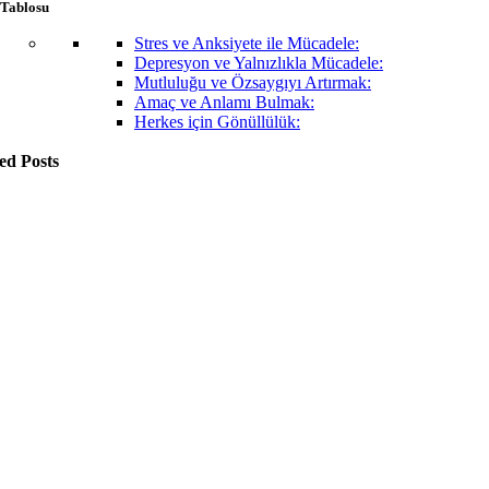
 Tablosu
Stres ve Anksiyete ile Mücadele:
Depresyon ve Yalnızlıkla Mücadele:
Mutluluğu ve Özsaygıyı Artırmak:
Amaç ve Anlamı Bulmak:
Herkes için Gönüllülük:
ed Posts