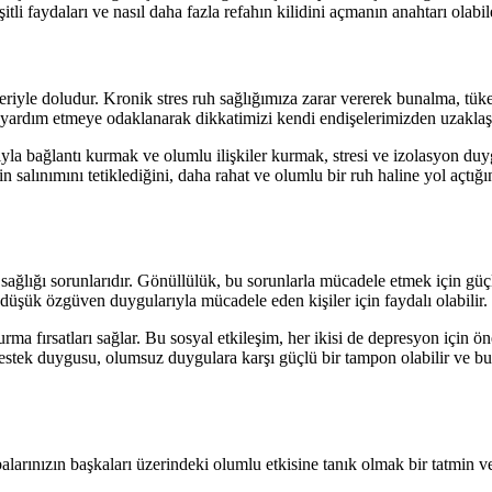
li faydaları ve nasıl daha fazla refahın kilidini açmanın anahtarı olabil
leriyle doludur. Kronik stres ruh sağlığımıza zarar vererek bunalma, tük
 yardım etmeye odaklanarak dikkatimizi kendi endişelerimizden uzaklaştı
yla bağlantı kurmak ve olumlu ilişkiler kurmak, stresi ve izolasyon duyg
n salınımını tetiklediğini, daha rahat ve olumlu bir ruh haline yol açtığ
sağlığı sorunlarıdır. Gönüllülük, bu sorunlarla mücadele etmek için güç
düşük özgüven duygularıyla mücadele eden kişiler için faydalı olabilir.
ma fırsatları sağlar. Bu sosyal etkileşim, her ikisi de depresyon için öne
estek duygusu, olumsuz duygulara karşı güçlü bir tampon olabilir ve bu
balarınızın başkaları üzerindeki olumlu etkisine tanık olmak bir tatmin 