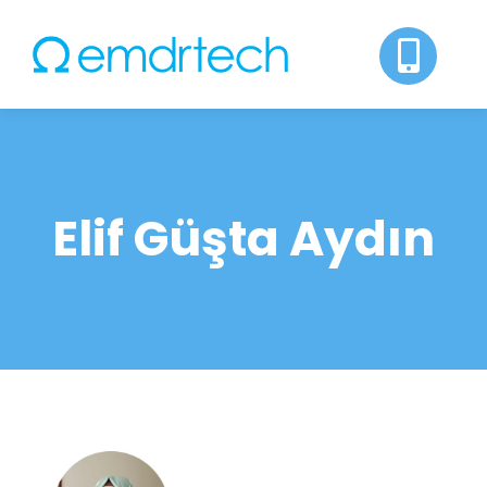
Skip
to
content
Elif Güşta Aydın