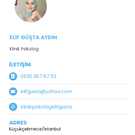
ELIF GÜŞTA AYDIN
Klinik Psikolog
İLETIŞIM
0530 367 87 53
elifgusta@yahoo.com
klinikpsikologelifgusta
ADRES
Küçükçekmece/İstanbul