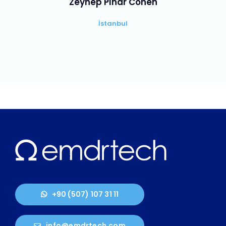
Zeynep Pınar Cohen
İstanbul
+90 (507) 107 31 11
info@emdrtech.com