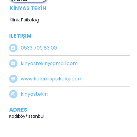
KINYAS TEKIN
Klinik Psikolog
İLETIŞIM
0533 709 83 00
kinyastekin@gmail.com
www.kalamispsikoloji.com
kinyastekin
ADRES
Kadıköy/İstanbul