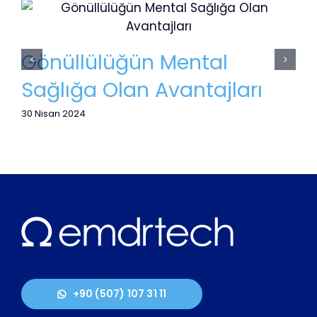
Dijital Minimalizm
al
16 Nisan 2024
ajları
+90 (507) 107 31 11
info@emdrtech.com